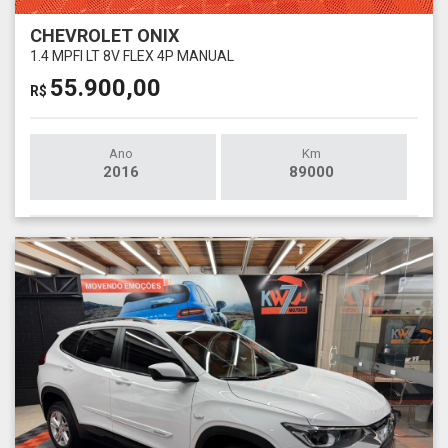
CHEVROLET ONIX
1.4 MPFI LT 8V FLEX 4P MANUAL
55.900,00
R$
Ano
Km
2016
89000