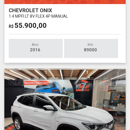
CHEVROLET ONIX
1.4 MPFI LT 8V FLEX 4P MANUAL
55.900,00
R$
Ano
Km
2016
89000