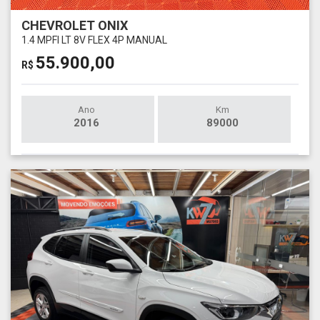
CHEVROLET ONIX
1.4 MPFI LT 8V FLEX 4P MANUAL
55.900,00
R$
Ano
Km
2016
89000