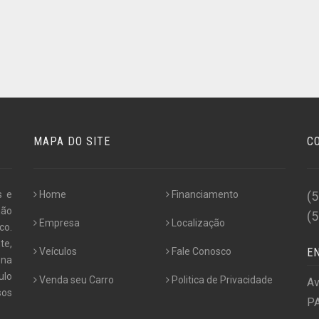
MAPA DO SITE
C
s e
Home
Financiamento
(
não
(
Empresa
Localização
co.
te,
Veículos
Fale Conosco
E
 na
ulo
Venda seu Carro
Politica de Privacidade
Av
os
PA