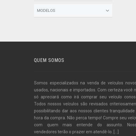
MODELOS
QUEM SOMOS
Somos especializados na venda de veículos novo
usados, nacionais e importados. Com certeza você 
só apreciará como irá comprar seu veículo conos
Todos nossos veículos são revisados criteriosamen
possibilitando dar aos nossos clientes tranquilidade
hora da compra. Não perca tempo! Compre seu veíc
com quem mais entende do assunto. Noss
vendedores terão o prazer em atendê-lo.
[...]