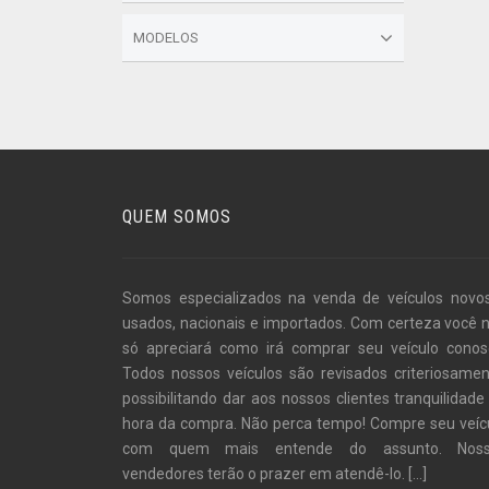
MODELOS
QUEM SOMOS
Somos especializados na venda de veículos novo
usados, nacionais e importados. Com certeza você 
só apreciará como irá comprar seu veículo conos
Todos nossos veículos são revisados criteriosamen
possibilitando dar aos nossos clientes tranquilidade
hora da compra. Não perca tempo! Compre seu veíc
com quem mais entende do assunto. Noss
vendedores terão o prazer em atendê-lo.
[...]