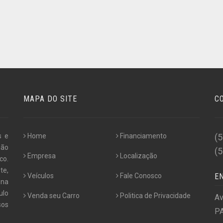
MAPA DO SITE
C
s e
Home
Financiamento
(
não
(
Empresa
Localização
co.
te,
Veículos
Fale Conosco
E
 na
ulo
Venda seu Carro
Politica de Privacidade
Av
os
PA