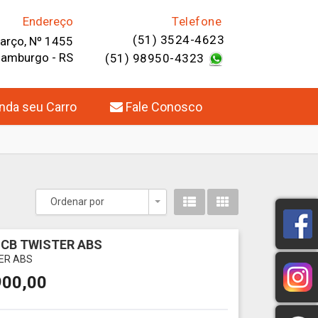
Endereço
Telefone
(51) 3524-4623
Março, Nº 1455
Hamburgo - RS
(51) 98950-4323
da seu Carro
Fale Conosco
Ordenar por
Toggle Dropdown
CB TWISTER ABS
ER ABS
900,00