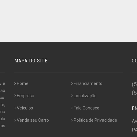
MAPA DO SITE
C
s e
Home
Financiamento
(
não
(
Empresa
Localização
co.
te,
Veículos
Fale Conosco
E
 na
ulo
Venda seu Carro
Politica de Privacidade
Av
os
PA