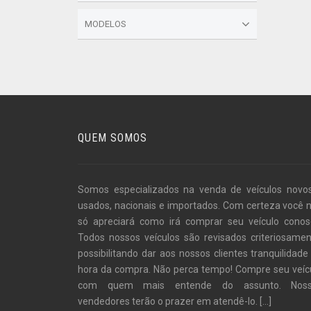
MODELOS
QUEM SOMOS
Somos especializados na venda de veículos novo
usados, nacionais e importados. Com certeza você 
só apreciará como irá comprar seu veículo conos
Todos nossos veículos são revisados criteriosamen
possibilitando dar aos nossos clientes tranquilidade
hora da compra. Não perca tempo! Compre seu veíc
com quem mais entende do assunto. Noss
vendedores terão o prazer em atendê-lo.
[...]